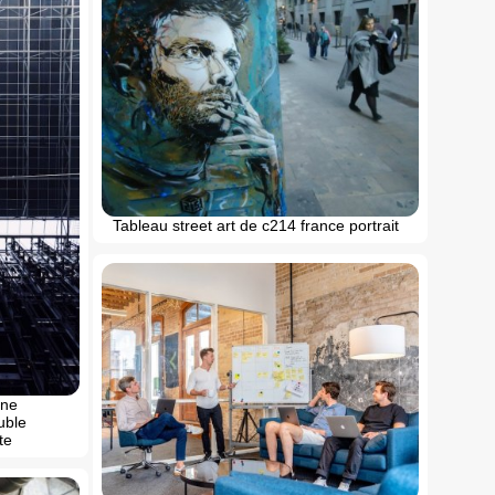
Tableau street art de c214 france portrait
une
uble
te