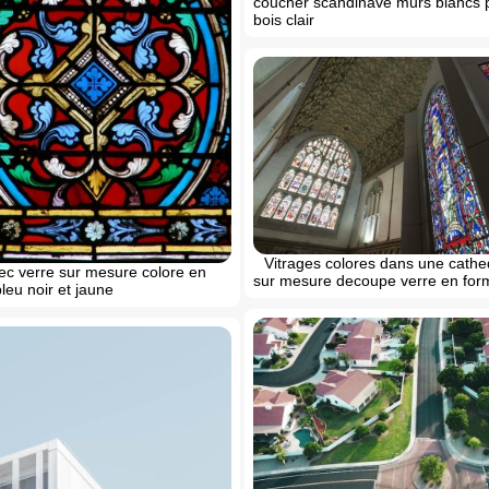
coucher scandinave murs blancs 
bois clair
Vitrages colores dans une cathe
ec verre sur mesure colore en
sur mesure decoupe verre en for
leu noir et jaune