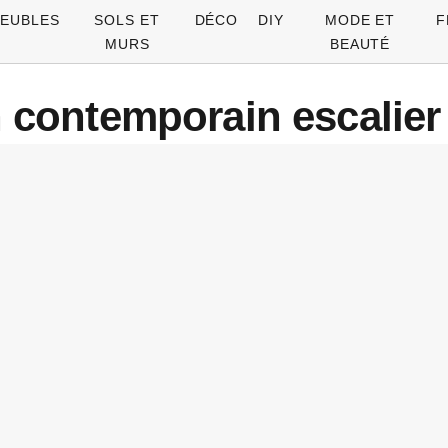
EUBLES
SOLS ET
DÉCO
DIY
MODE ET
F
MURS
BEAUTÉ
n contemporain escalie