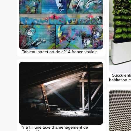
Tableau street art de c214 france vouloir
Succulent
habitation 
Y a t il une taxe d amenagement de