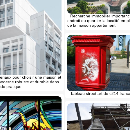
Recherche immobilier importanc
endroit du quartier la localité em
de la maison appartement
́riaux pour choisir une maison et
oderne robuste et durable dans
ide pratique
Tableau street art de c214 france