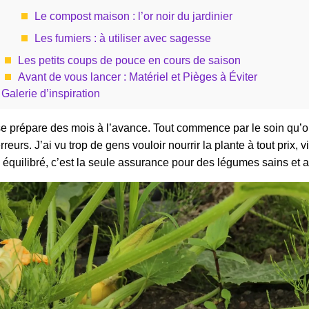
Le compost maison : l’or noir du jardinier
Les fumiers : à utiliser avec sagesse
Les petits coups de pouce en cours de saison
Avant de vous lancer : Matériel et Pièges à Éviter
Galerie d’inspiration
e prépare des mois à l’avance. Tout commence par le soin qu’on a
eurs. J’ai vu trop de gens vouloir nourrir la plante à tout prix, vit
ien équilibré, c’est la seule assurance pour des légumes sains et