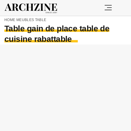
HOME
MEUBLES
TABLE
Table gain de place table de
cuisine rabattable