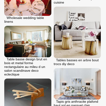
cuisine
Wholesale wedding table
linens
Table basse design brut en
Tables basses en arbre bout
bois et metal forme
trocs diy deco
rectangulaire au mileu d un
salon scandinave deco
eclectique
Tapis gris anthracite plafond
haut sol en parquet clair