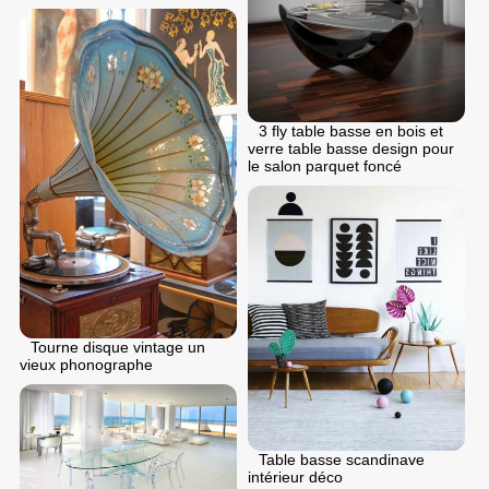
3 fly table basse en bois et
verre table basse design pour
le salon parquet foncé
Tourne disque vintage un
vieux phonographe
Table basse scandinave
intérieur déco