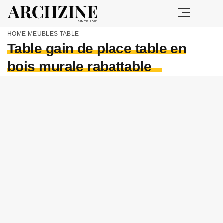
HOME
MEUBLES
TABLE
Table gain de place table en
bois murale rabattable