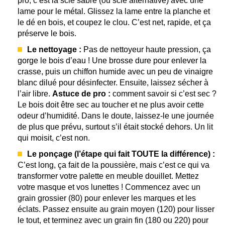
pro, c’est la scie sabre (ou scie alternative) avec une
lame pour le métal. Glissez la lame entre la planche et
le dé en bois, et coupez le clou. C’est net, rapide, et ça
préserve le bois.
Le nettoyage :
Pas de nettoyeur haute pression, ça
gorge le bois d’eau ! Une brosse dure pour enlever la
crasse, puis un chiffon humide avec un peu de vinaigre
blanc dilué pour désinfecter. Ensuite, laissez sécher à
l’air libre.
Astuce de pro :
comment savoir si c’est sec ?
Le bois doit être sec au toucher et ne plus avoir cette
odeur d’humidité. Dans le doute, laissez-le une journée
de plus que prévu, surtout s’il était stocké dehors. Un lit
qui moisit, c’est non.
Le ponçage (l’étape qui fait TOUTE la différence) :
C’est long, ça fait de la poussière, mais c’est ce qui va
transformer votre palette en meuble douillet. Mettez
votre masque et vos lunettes ! Commencez avec un
grain grossier (80) pour enlever les marques et les
éclats. Passez ensuite au grain moyen (120) pour lisser
le tout, et terminez avec un grain fin (180 ou 220) pour