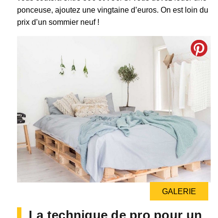
ponceuse, ajoutez une vingtaine d’euros. On est loin du
prix d’un sommier neuf !
GALERIE
GALERIE
La technique de pro pour un