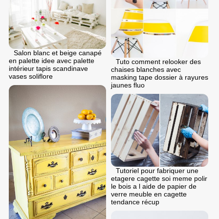
Salon blanc et beige canapé
en palette idee avec palette
Tuto comment relooker des
intérieur tapis scandinave
chaises blanches avec
vases soliflore
masking tape dossier à rayures
jaunes fluo
Tutoriel pour fabriquer une
etagere cagette soi meme polir
le bois a l aide de papier de
verre meuble en cagette
tendance récup