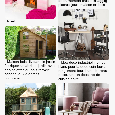
détournement caisse knagglig
placard jouet maison en bois
Noel
Maison bois diy dans le jardin
Idee deco industriell noir et
fabriquer un abri de jardin avec
blanc pour la deco coin bureau
des palettes ou bois recycle
rangement fournitures bureau
cabane jeux d enfant
et couture en desserte de
bricolage
cuisine noire