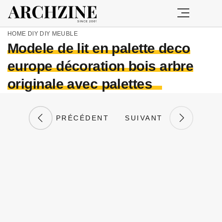
HOME
DIY
DIY MEUBLE
Modele de lit en palette deco
europe décoration bois arbre
originale avec palettes
PRÉCÉDENT
SUIVANT