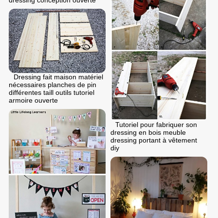
Dressing fait maison matériel
nécessaires planches de pin
différentes taill outils tutoriel
armoire ouverte
Tutoriel pour fabriquer son
dressing en bois meuble
dressing portant à vêtement
diy