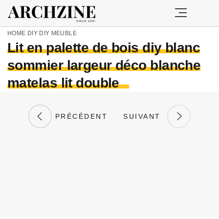
HOME
DIY
DIY MEUBLE
Lit en palette de bois diy blanc
sommier largeur déco blanche
matelas lit double
PRÉCÉDENT
SUIVANT