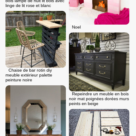
bois lampe de nuit lit bois avec
linge de lit rose et blanc
Noel
Chaise de bar rotin diy
meuble extérieur palette
peinture noire
Repeindre un meuble en bois
noir mat poignées dorées murs
peints en beige