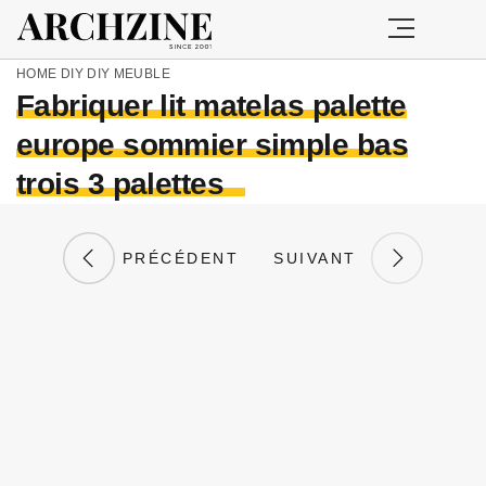
HOME
DIY
DIY MEUBLE
Fabriquer lit matelas palette
europe sommier simple bas
trois 3 palettes
PRÉCÉDENT
SUIVANT