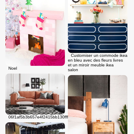
Customiser un commode ikea
en bleu avec des fleurs livres
et un miroir meuble ikea
Noel
salon
06f1af5b3b657e4f2415bb130fffab1b