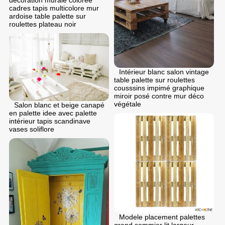
décoration murale colorée
cadres tapis multicolore mur
ardoise table palette sur
roulettes plateau noir
Intérieur blanc salon vintage
table palette sur roulettes
cousssins impimé graphique
miroir posé contre mur déco
végétale
Salon blanc et beige canapé
en palette idee avec palette
intérieur tapis scandinave
vases soliflore
Modele placement palettes
grand sommier lit largeur