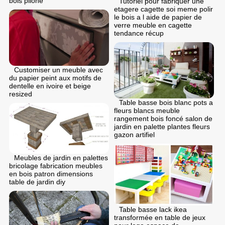
bois pilone
Tutoriel pour fabriquer une
etagere cagette soi meme polir
le bois a l aide de papier de
verre meuble en cagette
tendance récup
Customiser un meuble avec
du papier peint aux motifs de
dentelle en ivoire et beige
resized
Table basse bois blanc pots a
fleurs blancs meuble
rangement bois foncé salon de
jardin en palette plantes fleurs
gazon artifiel
Meubles de jardin en palettes
bricolage fabrication meubles
en bois patron dimensions
table de jardin diy
Table basse lack ikea
transformée en table de jeux