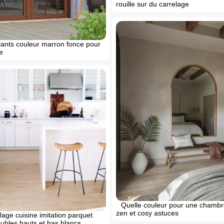
rouille sur du carrelage
lants couleur marron fonce pour
e
Quelle couleur pour une chambr
zen et cosy astuces
lage cuisine imitation parquet
eubles hauts et bas blancs