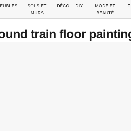
EUBLES
SOLS ET
DÉCO
DIY
MODE ET
F
MURS
BEAUTÉ
und train floor paintin