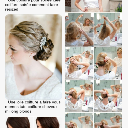
Une coiffure pour soiree idée
coiffure soirée comment faire
resized
Une jolie coiffure a faire vous
memes tuto coiffure cheveux
mi long blonds