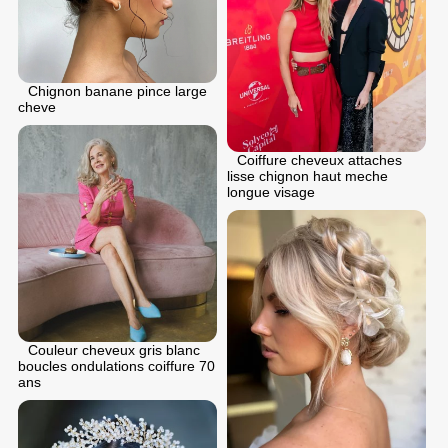
Chignon banane pince large
cheve
Coiffure cheveux attaches
lisse chignon haut meche
longue visage
Couleur cheveux gris blanc
boucles ondulations coiffure 70
ans