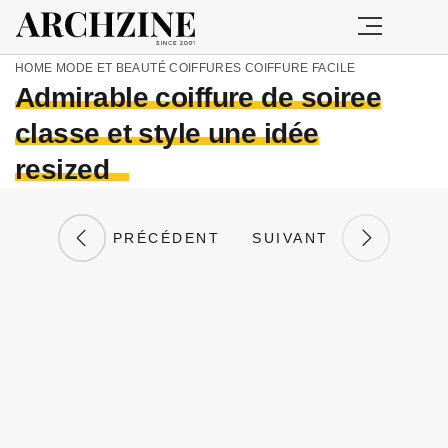
HOME
MODE ET BEAUTÉ
COIFFURES
COIFFURE FACILE
Admirable coiffure de soiree
classe et style une idée
resized
PRÉCÉDENT
SUIVANT