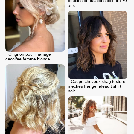
boucles ondulations coiffure 70
ans
Chignon pour mariage
decoifee femme blonde
Coupe cheveux shag texture
meches frange rideau t shirt
noir