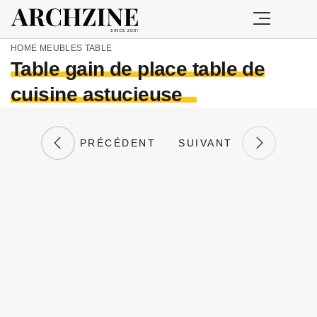
HOME
MEUBLES
TABLE
Table gain de place table de
cuisine astucieuse
PRÉCÉDENT
SUIVANT