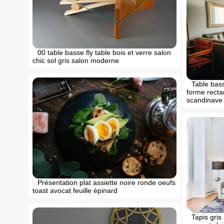
00 table basse fly table bois et verre salon
chic sol gris salon moderne
Table bass
forme recta
scandinave 
Présentation plat assiette noire ronde oeufs
toast avocat feuille épinard
Tapis gris