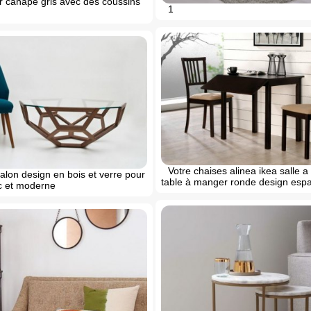
ir canape gris avec des coussins
1
Votre chaises alinea ikea salle 
alon design en bois et verre pour
table à manger ronde design espa
ic et moderne