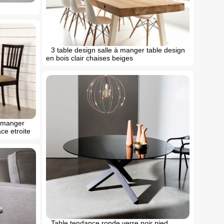
3 table design salle à manger table design
en bois clair chaises beiges
a manger
ce etroite
Table tendance ronde verre noir pied