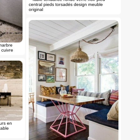
central pieds torsadés design meuble
original
 marbre
 cuivre
urs en
table