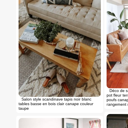
Déco de s
pot fleur te
Salon style scandinave tapis noir blanc
poufs canap
tables basse en bois clair canape couleur
rangement 
taupe