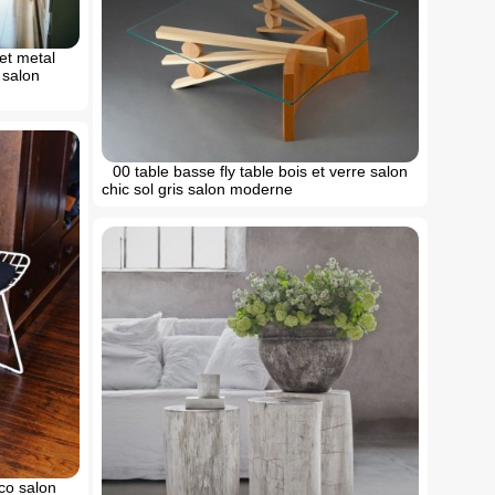
et metal
 salon
00 table basse fly table bois et verre salon
chic sol gris salon moderne
co salon