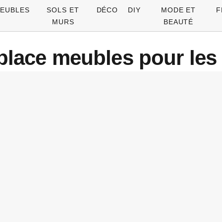
EUBLES
SOLS ET
DÉCO
DIY
MODE ET
F
MURS
BEAUTÉ
place meubles pour les