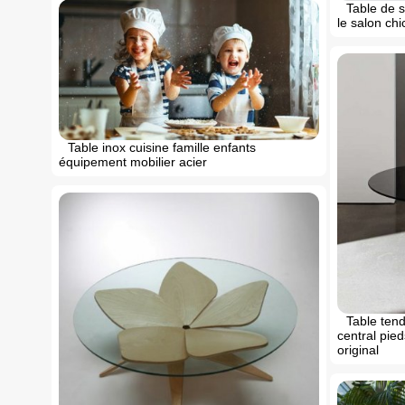
Table de s
le salon ch
Table inox cuisine famille enfants
équipement mobilier acier
Table tend
central pie
original