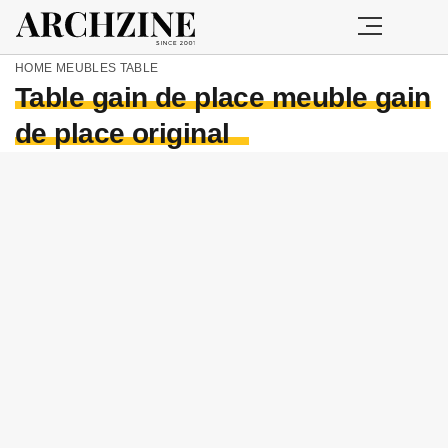
HOME
MEUBLES
TABLE
Table gain de place meuble gain
de place original