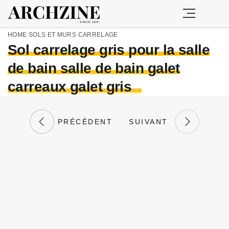
HOME
SOLS ET MURS
CARRELAGE
Sol carrelage gris pour la salle
de bain salle de bain galet
carreaux galet gris
PRÉCÉDENT
SUIVANT