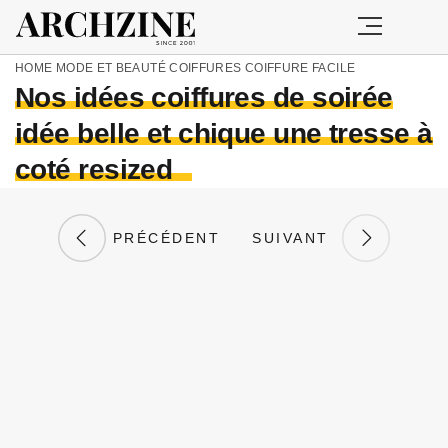
HOME
MODE ET BEAUTÉ
COIFFURES
COIFFURE FACILE
Nos idées coiffures de soirée
idée belle et chique une tresse à
coté resized
PRÉCÉDENT
SUIVANT