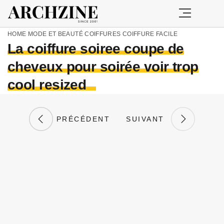
HOME
MODE ET BEAUTÉ
COIFFURES
COIFFURE FACILE
La coiffure soiree coupe de
cheveux pour soirée voir trop
cool resized
PRÉCÉDENT
SUIVANT