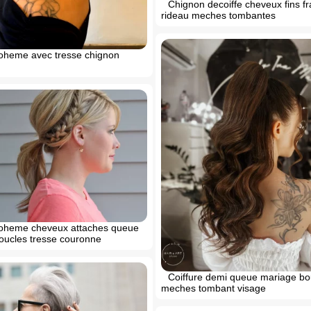
Chignon dеcoiffе cheveux fins f
rideau meches tombantes
boheme avec tresse chignon
boheme cheveux attaches queue
oucles tresse couronne
Coiffure demi queue mariage bo
meches tombant visage