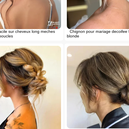
acile sur cheveux long meches
Chignon pour mariage decoifee
boucles
blonde