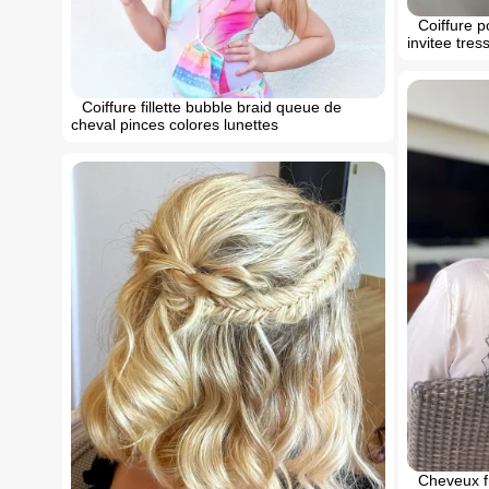
Coiffure 
invitee tre
Coiffure fillette bubble braid queue de
cheval pinces colores lunettes
Cheveux fr