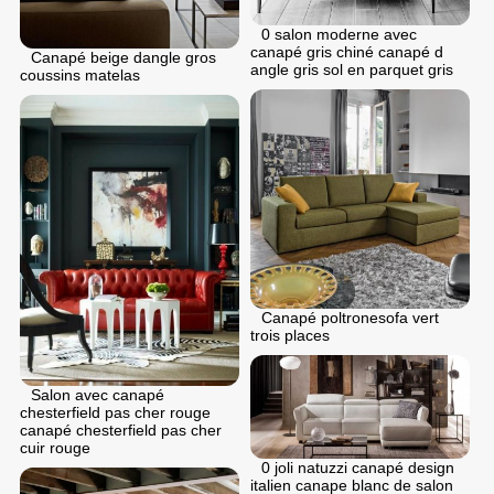
0 salon moderne avec
canapé gris chiné canapé d
Canapé beige dangle gros
angle gris sol en parquet gris
coussins matelas
Canapé poltronesofa vert
trois places
Salon avec canapé
chesterfield pas cher rouge
canapé chesterfield pas cher
cuir rouge
0 joli natuzzi canapé design
italien canape blanc de salon