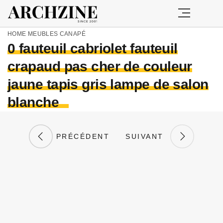
HOME
MEUBLES
CANAPÉ
0 fauteuil cabriolet fauteuil
crapaud pas cher de couleur
jaune tapis gris lampe de salon
blanche
PRÉCÉDENT
SUIVANT