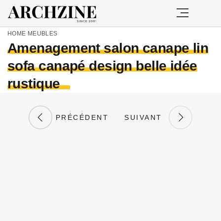
HOME
MEUBLES
Amenagement salon canape lin
sofa canapé design belle idée
rustique
PRÉCÉDENT
SUIVANT