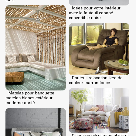
Idées pour votre intérieur
avec le fauteuil canapé
convertible noire
Fauteuil relaxation ikea de
couleur marron foncé
Matelas pour banquette
matelas blancs extérieur
moderne abrité
0 coussin gifi canape blanc et