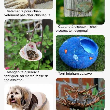
Vetêments pour chien
vetement pas cher chihuahua
Cabane à oiseaux nichoir
oiseaux toit diagonal
Mangeoire oiseaux a
Terri brigham catcave
fabriquer soi meme tasse de
the assiette