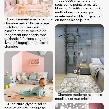
Idée déco chambre enfant
sous pente peinture murale
blanche à motifs noirs coussins
multicolores matelas gris
revêtement sol blanc tipi enfant
Idée comment aménager une
en noir et blanc jouets
chambre petite fille carrelage
matelas rose mur couleur
blanche et grise meuble de
rangement blanc tapis rond
guirlande à fanions etageres
livres pédagogie montessori
chambre
Chambre moderne ado tapis
moelleux et mur original
00 peinture glycéro sol en
parquet clair mur gris rose