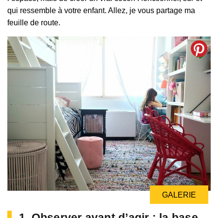
qui ressemble à votre enfant. Allez, je vous partage ma
feuille de route.
GALERIE
GALERIE
1. Observer avant d’agir : la base