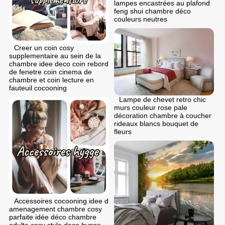
lampes encastrées au plafond
feng shui chambre déco
couleurs neutres
Creer un coin cosy
supplementaire au sein de la
chambre idee deco coin rebord
de fenetre coin cinema de
chambre et coin lecture en
fauteuil cocooning
Lampe de chevet retro chic
murs couleur rose pale
décoration chambre à coucher
rideaux blancs bouquet de
fleurs
Accessoires cocooning idee d
amenagement chambre cosy
parfaite idée déco chambre
adulte cosy style deco hygge