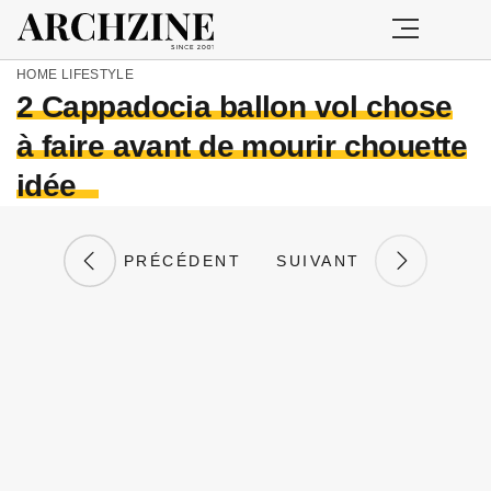
HOME
LIFESTYLE
2 Cappadocia ballon vol chose
à faire avant de mourir chouette
idée
PRÉCÉDENT
SUIVANT