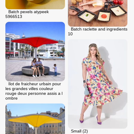
Batch pexels atypeek
5966513
Batch raclette and ingredients
10
Ilot de fraicheur urbain pour
les grandes villes couleur
rouge deux personne assis a l
ombre
Small (2)