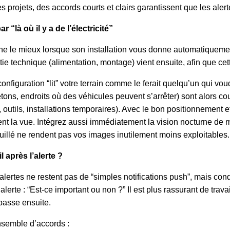
es projets, des accords courts et clairs garantissent que les ale
“là où il y a de l’électricité”
ne le mieux lorsque son installation vous donne automatiquemen
rtie technique (alimentation, montage) vient ensuite, afin que cet
nfiguration “lit” votre terrain comme le ferait quelqu’un qui vou
étons, endroits où des véhicules peuvent s’arrêter) sont alors c
outils, installations temporaires). Avec le bon positionnement e
t la vue. Intégrez aussi immédiatement la vision nocturne de ma
mouillé ne rendent pas vos images inutilement moins exploitables.
l après l’alerte ?
 alertes ne restent pas de “simples notifications push”, mais con
te : “Est-ce important ou non ?” Il est plus rassurant de travail
 passe ensuite.
nsemble d’accords :