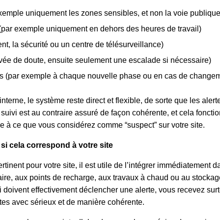
xemple uniquement les zones sensibles, et non la voie publique
(par exemple uniquement en dehors des heures de travail)
ent, la sécurité ou un centre de télésurveillance)
evée de doute, ensuite seulement une escalade si nécessaire)
s (par exemple à chaque nouvelle phase ou en cas de changemen
 interne, le système reste direct et flexible, de sorte que les ale
e suivi est au contraire assuré de façon cohérente, et cela foncti
e à ce que vous considérez comme “suspect” sur votre site.
 si cela correspond à votre site
ertinent pour votre site, il est utile de l’intégrer immédiatement
raire, aux points de recharge, aux travaux à chaud ou au stockag
ui doivent effectivement déclencher une alerte, vous recevez su
ertes avec sérieux et de manière cohérente.