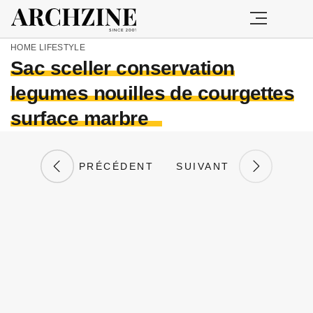
HOME
LIFESTYLE
Sac sceller conservation
legumes nouilles de courgettes
surface marbre
PRÉCÉDENT
SUIVANT