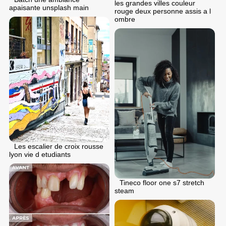
les grandes villes couleur
apaisante unsplash main
rouge deux personne assis a l
ombre
Les escalier de croix rousse
lyon vie d etudiants
Tineco floor one s7 stretch
steam