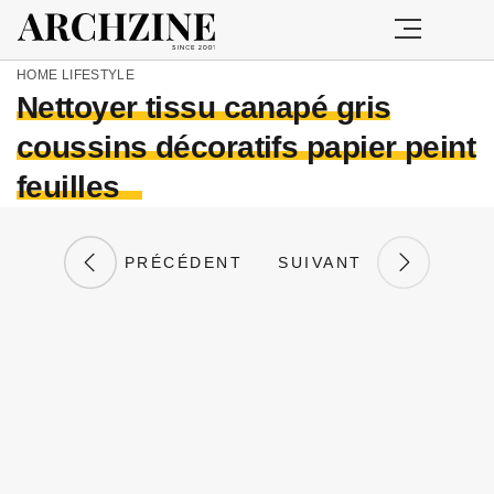
HOME
LIFESTYLE
Nettoyer tissu canapé gris
coussins décoratifs papier peint
feuilles
PRÉCÉDENT
SUIVANT