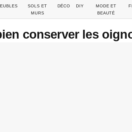
EUBLES
SOLS ET
DÉCO
DIY
MODE ET
F
MURS
BEAUTÉ
en conserver les oigno