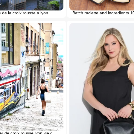
de la croix rousse a lyon
Batch raclette and ingredients 1
er de croix rousse lyon vie d