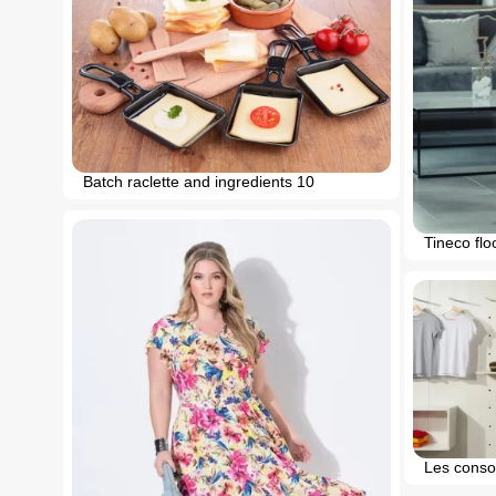
Batch raclette and ingredients 10
Tineco flo
Les conso