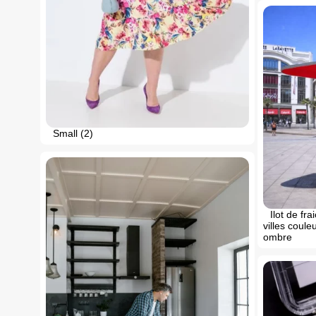
Small (2)
Ilot de fr
villes coul
ombre