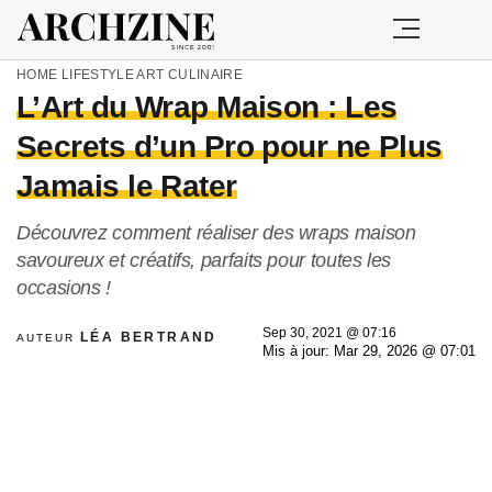
HOME
LIFESTYLE
ART CULINAIRE
L’Art du Wrap Maison : Les
Secrets d’un Pro pour ne Plus
Jamais le Rater
Découvrez comment réaliser des wraps maison
savoureux et créatifs, parfaits pour toutes les
occasions !
Sep 30, 2021 @ 07:16
LÉA BERTRAND
AUTEUR
Mis à jour: Mar 29, 2026 @ 07:01