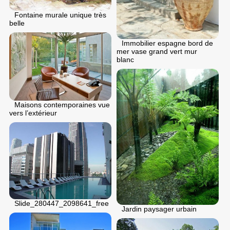
Fontaine murale unique très
belle
Immobilier espagne bord de
mer vase grand vert mur
blanc
Maisons contemporaines vue
vers l’extérieur
Slide_280447_2098641_free
Jardin paysager urbain