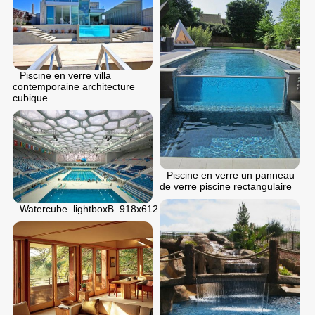
Piscine en verre villa
contemporaine architecture
cubique
Piscine en verre un panneau
de verre piscine rectangulaire
Watercube_lightboxB_918x612_ben_mcmillan