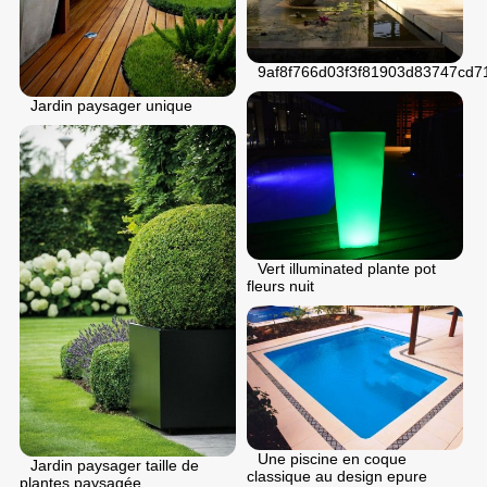
9af8f766d03f3f81903d83747cd7
Jardin paysager unique
Vert illuminated plante pot
fleurs nuit
Une piscine en coque
Jardin paysager taille de
classique au design epure
plantes paysagée