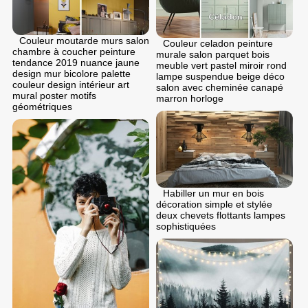
Couleur moutarde murs salon
Couleur celadon peinture
chambre à coucher peinture
murale salon parquet bois
tendance 2019 nuance jaune
meuble vert pastel miroir rond
design mur bicolore palette
lampe suspendue beige déco
couleur design intérieur art
salon avec cheminée canapé
mural poster motifs
marron horloge
géométriques
Habiller un mur en bois
décoration simple et stylée
deux chevets flottants lampes
sophistiquées