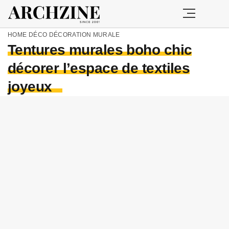
HOME
DÉCO
DÉCORATION MURALE
Tentures murales boho chic
décorer l’espace de textiles
joyeux