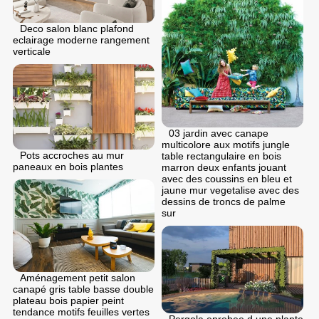
Deco salon blanc plafond
eclairage moderne rangement
verticale
03 jardin avec canape
multicolore aux motifs jungle
Pots accroches au mur
table rectangulaire en bois
paneaux en bois plantes
marron deux enfants jouant
avec des coussins en bleu et
jaune mur vegetalise avec des
dessins de troncs de palme
sur
Aménagement petit salon
canapé gris table basse double
plateau bois papier peint
tendance motifs feuilles vertes
Pergola enrobee d une plante