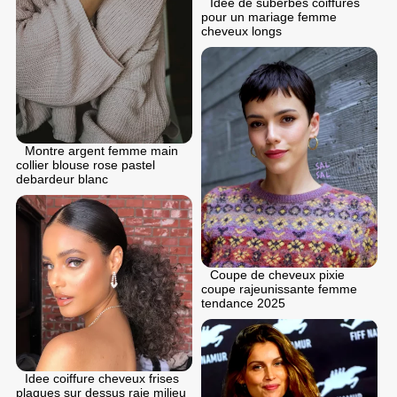
Idee de suberbes coiffures
pour un mariage femme
cheveux longs
Montre argent femme main
collier blouse rose pastel
debardeur blanc
Coupe de cheveux pixie
coupe rajeunissante femme
tendance 2025
Idee coiffure cheveux frises
plaques sur dessus raie milieu