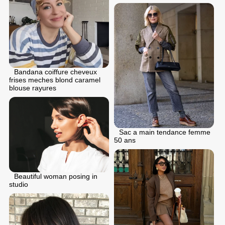
Bandana coiffure cheveux
frises meches blond caramel
blouse rayures
Sac a main tendance femme
50 ans
Beautiful woman posing in
studio