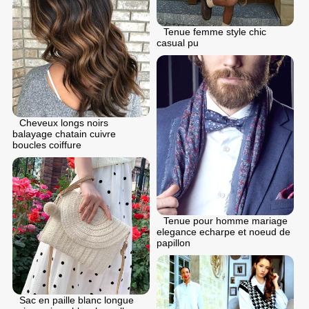
Tenue femme style chic
casual pu
Cheveux longs noirs
balayage chatain cuivre
boucles coiffure
Tenue pour homme mariage
elegance echarpe et noeud de
papillon
Sac en paille blanc longue