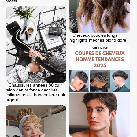
motifs
Cheveux boucles longs
highlights meches blond dore
Chaussures annees 80 cuir
talon denim fonce dechires
collants resille bandouliere noir
argent