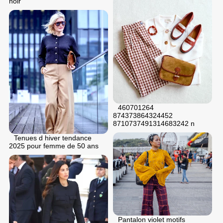
noir
460701264
874373864324452
8710737491314683242 n
Tenues d hiver tendance
2025 pour femme de 50 ans
Pantalon violet motifs