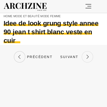
HOME
MODE ET BEAUTÉ
MODE FEMME
Idee de look grung style annee
90 jean t shirt blanc veste en
cuir
PRÉCÉDENT
SUIVANT