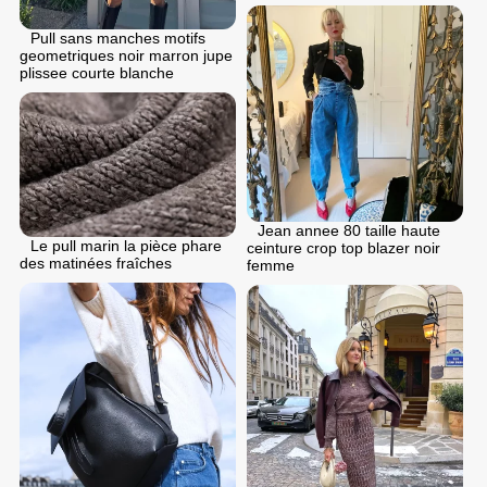
Pull sans manches motifs
geometriques noir marron jupe
plissee courte blanche
Jean annee 80 taille haute
Le pull marin la pièce phare
ceinture crop top blazer noir
des matinées fraîches
femme