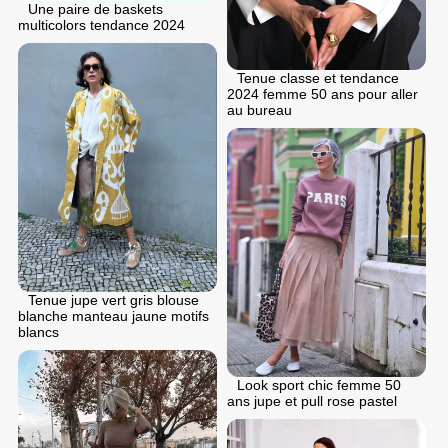
Une paire de baskets
multicolors tendance 2024
Tenue classe et tendance
2024 femme 50 ans pour aller
au bureau
Tenue jupe vert gris blouse
blanche manteau jaune motifs
blancs
Look sport chic femme 50
ans jupe et pull rose pastel