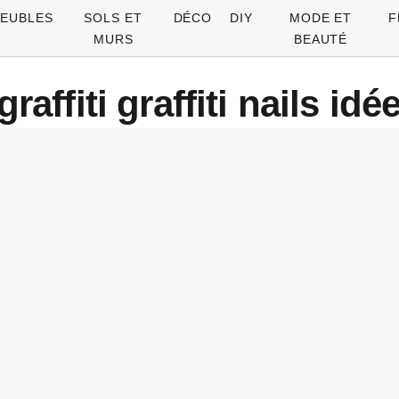
EUBLES
SOLS ET
DÉCO
DIY
MODE ET
F
MURS
BEAUTÉ
affiti graffiti nails i