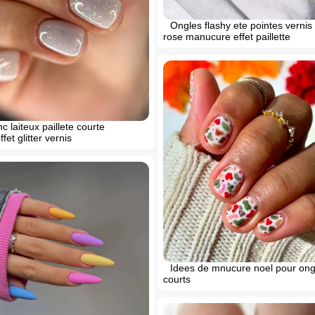
Ongles flashy ete pointes verni
rose manucure effet paillette
c laiteux paillete courte
et glitter vernis
Idees de mnucure noel pour ong
courts