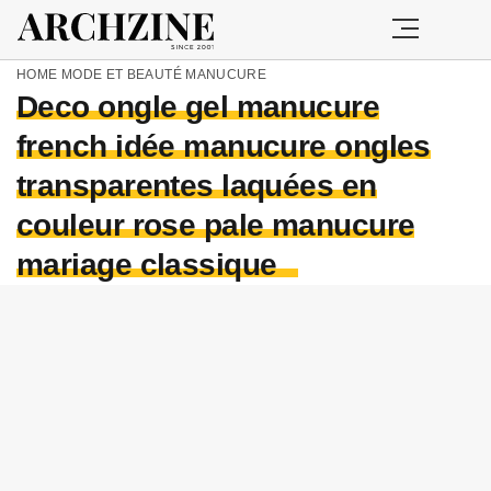
HOME
MODE ET BEAUTÉ
MANUCURE
Deco ongle gel manucure
french idée manucure ongles
transparentes laquées en
couleur rose pale manucure
mariage classique