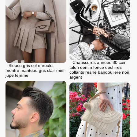
Chaussures annees 80 cuir
Blouse gris col enroule
talon denim fonce dechires
montre manteau gris clair mini
collants resille bandouliere noir
jupe femme
argent