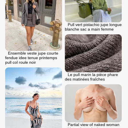
Pull vert pistachio jupe longue
blanche sac a main femme
Ensemble veste jupe courte
fendue idee tenue printemps
pull col roule noir
Le pull marin la pièce phare
des matinées fraîches
Partial view of naked woman