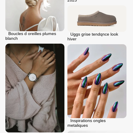
2025
Boucles d oreilles plumes
Uggs grise tendqnce look
blanch
hiver
Inspirations ongles
metaliques