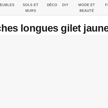
EUBLES
SOLS ET
DÉCO
DIY
MODE ET
F
MURS
BEAUTÉ
hes longues gilet jaune