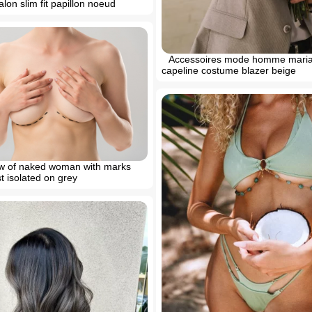
lon slim fit papillon noeud
Accessoires mode homme mari
capeline costume blazer beige
iew of naked woman with marks
t isolated on grey