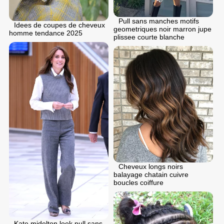
Pull sans manches motifs
Idees de coupes de cheveux
geometriques noir marron jupe
homme tendance 2025
plissee courte blanche
Cheveux longs noirs
balayage chatain cuivre
boucles coiffure
Kate midelton look pull sans