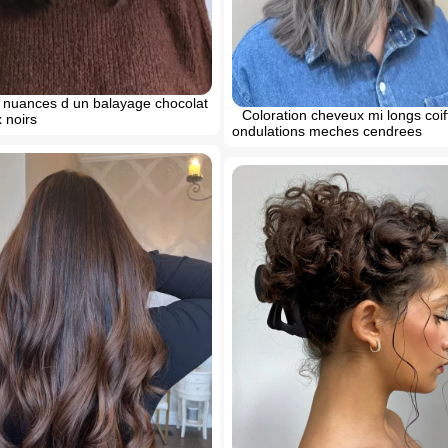
s nuances d un balayage chocolat
Coloration cheveux mi longs coif
 noirs
ondulations meches cendrees