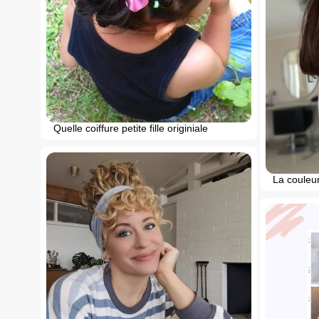
Quelle coiffure petite fille originiale
La couleu