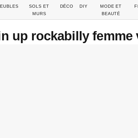
EUBLES
SOLS ET
DÉCO
DIY
MODE ET
F
MURS
BEAUTÉ
in up rockabilly femme v