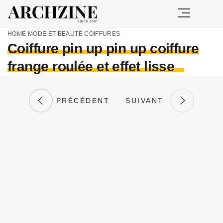
HOME
MODE ET BEAUTÉ
COIFFURES
Coiffure pin up pin up coiffure
frange roulée et effet lisse
PRÉCÉDENT
SUIVANT