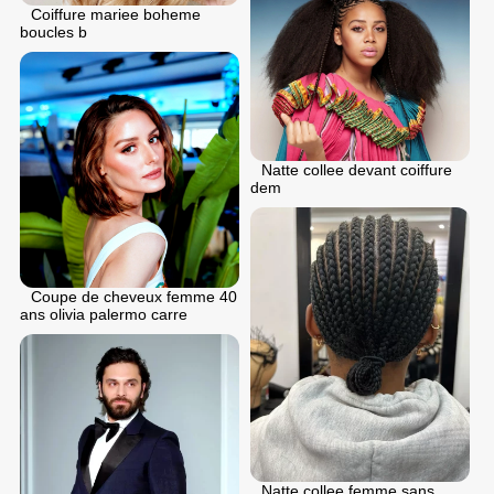
Coiffure mariee boheme
boucles b
Natte collee devant coiffure
dem
Coupe de cheveux femme 40
ans olivia palermo carre
Natte collee femme sans