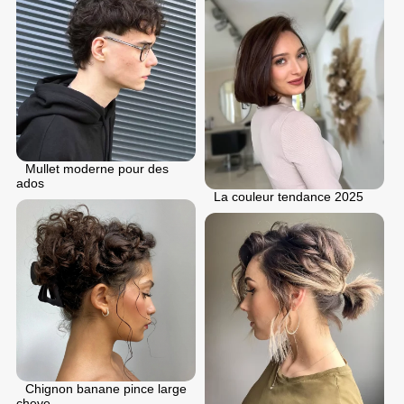
Mullet moderne pour des
ados
La couleur tendance 2025
Chignon banane pince large
cheve