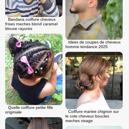
Bandana coiffure cheveux
frises meches blond caramel
blouse rayures
Idees de coupes de cheveux
homme tendance 2025
Quelle coiffure petite fille
Coiffure mariee chignon sur
originiale
le cote cheveux boucles
meches visage