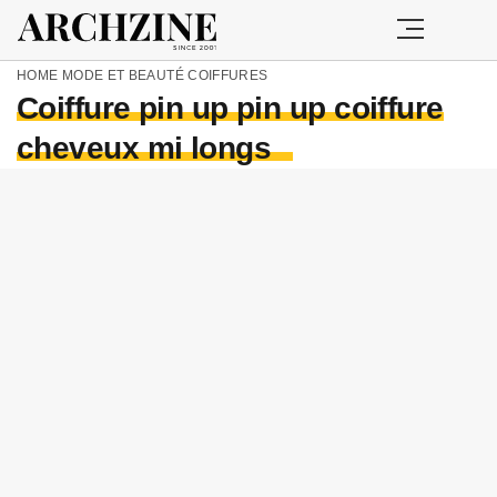
HOME
MODE ET BEAUTÉ
COIFFURES
Coiffure pin up pin up coiffure
cheveux mi longs