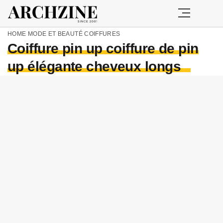
HOME
MODE ET BEAUTÉ
COIFFURES
Coiffure pin up coiffure de pin
up élégante cheveux longs