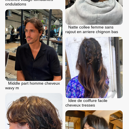
ondulations
Natte collee femme sans
rajout en arriere chignon bas
Middle part homme cheveux
wavy m
Idee de coiffure facile
cheveux tresses