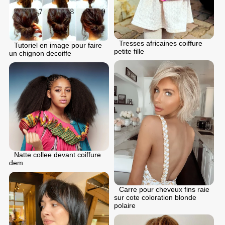
Tresses africaines coiffure
Tutoriel en image pour faire
petite fille
un chignon decoiffe
Natte collee devant coiffure
dem
Carre pour cheveux fins raie
sur cote coloration blonde
polaire