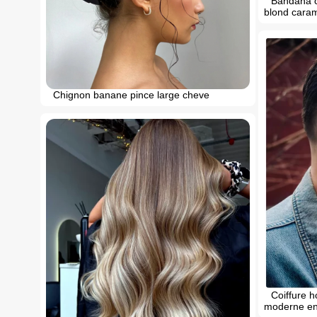
Bandana c
blond caram
Chignon banane pince large cheve
Coiffure 
moderne en 