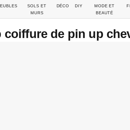
EUBLES
SOLS ET
DÉCO
DIY
MODE ET
F
MURS
BEAUTÉ
p coiffure de pin up che