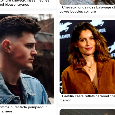
oiffure cheveux frises meches
el blouse rayures
Cheveux longs noirs balayage c
cuivre boucles coiffure
Laetitia casta reflets caramel ch
marron
homme burst fade pompadour
arriere