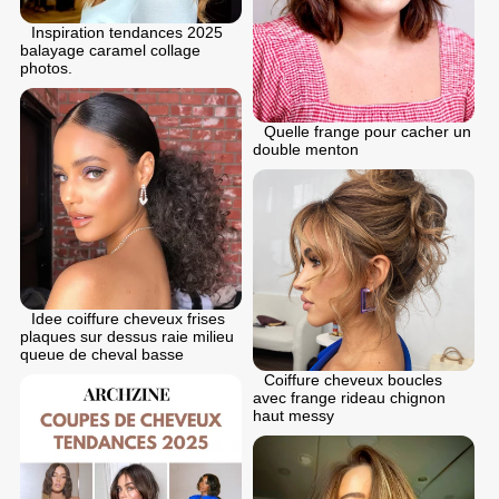
Inspiration tendances 2025
balayage caramel collage
photos.
Quelle frange pour cacher un
double menton
Idee coiffure cheveux frises
plaques sur dessus raie milieu
queue de cheval basse
Coiffure cheveux boucles
avec frange rideau chignon
haut messy