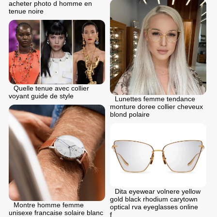
acheter photo d homme en
tenue noire
Quelle tenue avec collier
voyant guide de style
Lunettes femme tendance
monture doree collier cheveux
blond polaire
Dita eyewear volnere yellow
gold black rhodium carytown
Montre homme femme
optical rva eyeglasses online
unisexe francaise solaire blanc
f