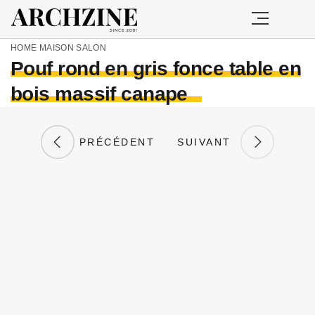
HOME
MAISON
SALON
Pouf rond en gris fonce table en
bois massif canape
PRÉCÉDENT
SUIVANT